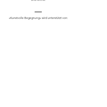
«Kunstvolle Begegnung» wird unterstützt von:
Kulturkommission Kanton Obwalden/SWISSLOS
Casimir Eigensatz Stiftung
Walter Haefner Stiftung
IM – Inländische Mission
Thyll-Stiftung
Telefon:
+41 41 660 55 83
info@museumbruderklaus.ch
Dorfstrasse 4, 6072 Sachseln
Datenschutz